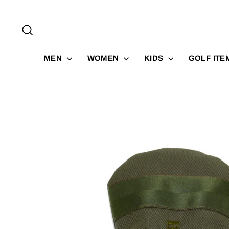
コ
ン
サイトを検索する
テ
ン
ツ
MEN
WOMEN
KIDS
GOLF IT
に
ス
キ
ッ
プ
す
る