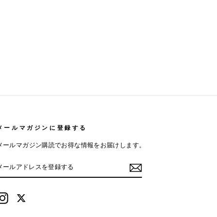
メールマガジンに登録する
メールマガジン購読でお得な情報をお届けします。
メ
登
ー
録
ル
す
ア
る
ド
Instagram
Twitter
レ
ス
を