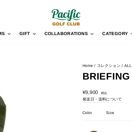
EMS
GIFT
COLLABORATIONS
CATEGORY
Home
/
コレクション
/
ALL
BRIEFING
通
¥9,900
税込
常
発送日・送料について
価
格
Color
Size