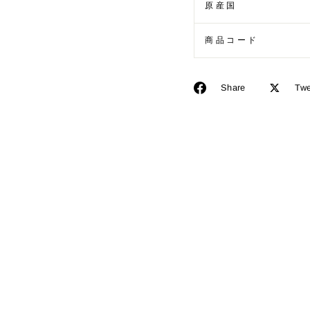
原産国
商品コード
Facebook
Share
Twe
で
シ
ェ
ア
す
る