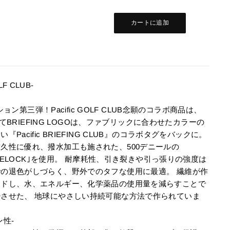
カートに追加
LF CLUB-
ーション第三弾！Pacific GOLF CLUB念願のコラボ商品は、
あえてBRIEFING LOGOは、ファブリックに合わせたカラーの
Pacific BRIEFING CLUB』のコラボタグをバックに。
久性に優れ、撥水加工も施された、500デニールの
TRUELOCK｣を使用。 耐摩耗性、引き裂きや引っ張りの強度は
の退色がしづらく、野外でのタフな使用に最適。 繊維が作
ンドし、水、エネルギー、化学薬品の使用量を減らすことで
させた、 地球にやさしい持続可能な方法で作られていま
性-